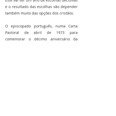
Este vai ser um ano de escolhas decisivas
e o resultado das escolhas vão depender
também muito das opções dos cristãos.
O episcopado português, numa Carta
Pastoral de abril de 1973 para
comemorar o décimo aniversário da
Pacem in Terris de João XXIII, reconheceu
o pluralismo político dos católicos. A
Igreja não se identifica com nenhum
partido político, o que foi reafirmado
após o 25 de Abril, mas isso torna mais
exigente a opção de cada um de nós.
Decerto que há critérios de avaliação
individual, a exigência de integridade e
recusa de corrupção, a recusa da
mentira, em linguagem de hoje das fake
news, como arma política, mas além