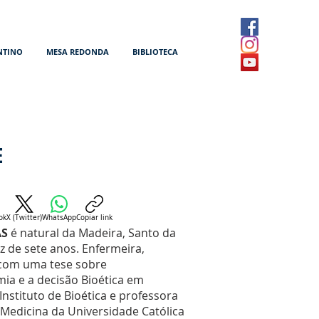
NTINO
MESA REDONDA
BIBLIOTECA
E
ok
X (Twitter)
WhatsApp
Copiar link
AS
é natural da Madeira, Santo da
z de sete anos. Enfermeira,
 com uma tese sobre
mia e a decisão Bioética em
Instituto de Bioética e professora
 Medicina da Universidade Católica