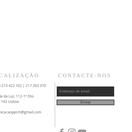
CALIZAÇÃO
CONTACTE-NOS
) 213 422 102 | 217 263 370
da da Luz, 112-1º Dto
- 162 Lisboa
Enviar
nicacaoppcm@gmail.com