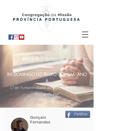
REFLEXÃO DOMINICAL
XVI DOMINGO DO TEMPO COMUM - ANO
A
O ser humano diante do trigo e do joio, do
bem e do mal
Partilhar
Gonçalo
Fernandes