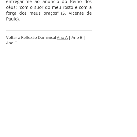
entregar-me ao anúncio do Reino dos
céus: “com o suor do meu rosto e com a
força dos meus braços” (S. Vicente de
Paulo).
Voltar a Reflexão Dominical
Ano A
| Ano B |
Ano C
SOBRE NÓS
S. Vicente de Paulo, o santo da Caridade, é o
fundador da Congregação da Missão. Presentes em
todo o mundo, estamos em Portugal desde 1717.
Talvez nos conheça como Padres Vicentinos,
Lazaristas ou Padres da Missão.
LOCALIZAÇÃO
(+351)
213 422 102
|
217 263 370
Estrada da Luz, 112-1º Dto
1600 - 162
Lisboa
comunicacaoppcm@gmail.com
CONTACTE-NOS