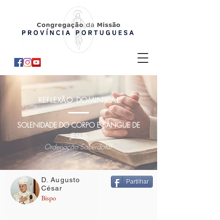
REFLEXÃO DOMINICAL
SOLENIDADE DO CORPO E SANGUE DE
JESUS
Ordenação Sacerdotal
D. Augusto
Partilhar
César
Bispo