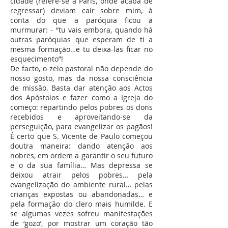
cidade (refere-se a Paris, onde acaba de
regressar) deviam cair sobre mim, à
conta do que a paróquia ficou a
murmurar: - “tu vais embora, quando há
outras paróquias que esperam de ti a
mesma formação…e tu deixa-las ficar no
esquecimento”!
De facto, o zelo pastoral não depende do
nosso gosto, mas da nossa consciência
de missão. Basta dar atenção aos Actos
dos Apóstolos e fazer como a Igreja do
começo: repartindo pelos pobres os dons
recebidos e aproveitando-se da
perseguição, para evangelizar os pagãos!
É certo que S. Vicente de Paulo começou
doutra maneira: dando atenção aos
nobres, em ordem a garantir o seu futuro
e o da sua família… Mas depressa se
deixou atrair pelos pobres… pela
evangelização do ambiente rural… pelas
crianças expostas ou abandonadas… e
pela formação do clero mais humilde. E
se algumas vezes sofreu manifestações
de ‘gozo’, por mostrar um coração tão