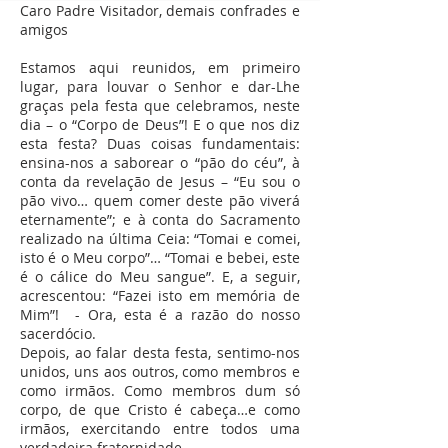
Caro Padre Visitador, demais confrades e
amigos
Estamos aqui reunidos, em primeiro
lugar, para louvar o Senhor e dar-Lhe
graças pela festa que celebramos, neste
dia – o “Corpo de Deus”! E o que nos diz
esta festa? Duas coisas fundamentais:
ensina-nos a saborear o “pão do céu”, à
conta da revelação de Jesus – “Eu sou o
pão vivo… quem comer deste pão viverá
eternamente”; e à conta do Sacramento
realizado na última Ceia: “Tomai e comei,
isto é o Meu corpo”… “Tomai e bebei, este
é o cálice do Meu sangue”. E, a seguir,
acrescentou: “Fazei isto em memória de
Mim”! - Ora, esta é a razão do nosso
sacerdócio.
Depois, ao falar desta festa, sentimo-nos
unidos, uns aos outros, como membros e
como irmãos. Como membros dum só
corpo, de que Cristo é cabeça…e como
irmãos, exercitando entre todos uma
verdadeira fraternidade.