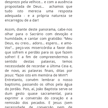
desprezo pela velhice… e com a ausência
propositada de Deus… achamos que
tudo isto merecia uma resposta
adequada - e a própria natureza se
encarregou de a dar!
Assim, diante deste panorama, cabe-nos
olhar para o Sacrário com devoção e
humildade, e cantar com gratidão: “Meu
Deus, eu creio… adoro… espero… e amo-
Vos”… peço-vos misericórdia a favor dos
que sofrem e perdão para os que fazem
sofrer! E a fim de compreendermos o
sentido destas palavras, temos
necessidade de recordar a última Ceia e,
de novo, as palavras finais, ditas por
Jesus: “fazei isto em memória de Mim”!
Entretanto, convém lembrar o nosso
baptismo, passando os olhos pela água
do Jordão. Pois, aí, João Baptista serve-se
dum gesto quase sacramental, para
exprimir a conversão do coração e a
remissão dos pecados. E Jesus (sem
necessidade de conversão nem de