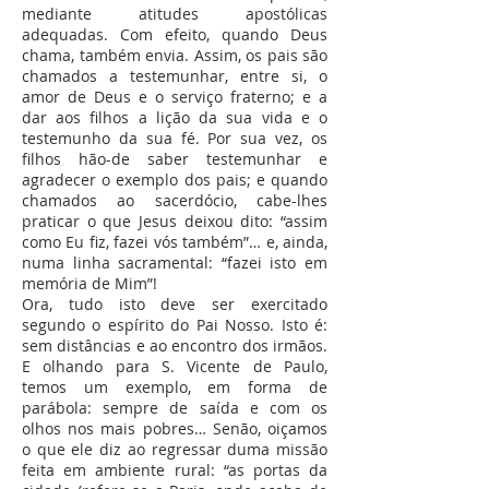
mediante atitudes apostólicas
adequadas. Com efeito, quando Deus
chama, também envia. Assim, os pais são
chamados a testemunhar, entre si, o
amor de Deus e o serviço fraterno; e a
dar aos filhos a lição da sua vida e o
testemunho da sua fé. Por sua vez, os
filhos hão-de saber testemunhar e
agradecer o exemplo dos pais; e quando
chamados ao sacerdócio, cabe-lhes
praticar o que Jesus deixou dito: “assim
como Eu fiz, fazei vós também”… e, ainda,
numa linha sacramental: “fazei isto em
memória de Mim”!
Ora, tudo isto deve ser exercitado
segundo o espírito do Pai Nosso. Isto é:
sem distâncias e ao encontro dos irmãos.
E olhando para S. Vicente de Paulo,
temos um exemplo, em forma de
parábola: sempre de saída e com os
olhos nos mais pobres… Senão, oiçamos
o que ele diz ao regressar duma missão
feita em ambiente rural: “as portas da