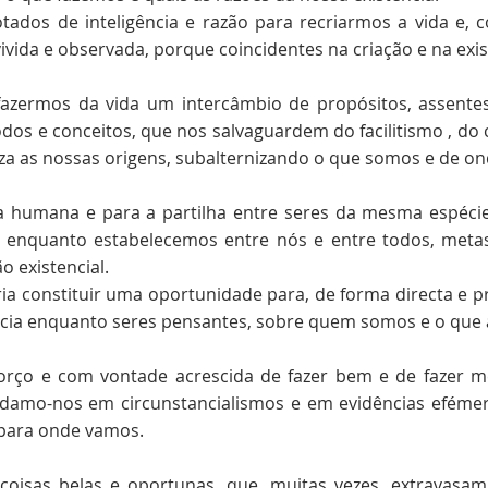
ados de inteligência e razão para recriarmos a vida e, 
ivida e observada, porque coincidentes na criação e na exis
fazermos da vida um intercâmbio de propósitos, assent
étodos e conceitos, que nos salvaguardem do facilitismo 
za as nossas origens, subalternizando o que somos e de o
ia humana e para a partilha entre seres da mesma espéc
el, enquanto estabelecemos entre nós e entre todos, me
ão existencial.
ria constituir uma oportunidade para, de forma directa e 
ência enquanto seres pensantes, sobre quem somos e o que
orço e com vontade acrescida de fazer bem e de fazer 
edamo-nos em circunstancialismos e em evidências efémer
 para onde vamos.
coisas belas e oportunas, que, muitas vezes, extravasa