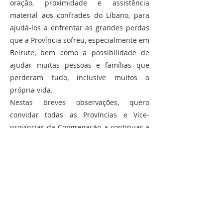
oração, proximidade e assistência
material aos confrades do Líbano, para
ajudá-los a enfrentar as grandes perdas
que a Província sofreu, especialmente em
Beirute, bem como a possibilidade de
ajudar muitas pessoas e famílias que
perderam tudo, inclusive muitos a
própria vida.
Nestas breves observações, quero
convidar todas as Províncias e Vice-
províncias da Congregação a continuar a
rezar pelos nossos confrades, pelas
Filhas da Caridade e pelos outros
membros da Família Vicentina no Líbano.
Gostaria também de encorajar as
Províncias e Vice-províncias da
Congregação, que tenham esta
possibilidade, a ajudar financeiramente a