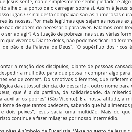
ue Jesus sente, não é simplesmente sentir piedade; é algo
ento alheio, a ponto de o carregar sobre si. Assim é Jesu
sso lugar. O sinal desta compaixão são as numerosas curas 
es às nossas. Por mais legítimas que sejam as nossas exi
ue não dispõem do necessário para viver. Falamos com fre
o ser ao agir? A situação de pobreza, nas suas várias forma
m que vivemos. Diante deles, não podemos ficar indiferen
 de pão e da Palavra de Deus”. “O supérfluo dos ricos 
rontar a reação dos discípulos, diante de pessoas cansad
espedir a multidão, para que possa ir comprar algo para
hes vós de comer”. Dois motivos diferentes, que refletem d
ógica da autossuficiência, do descarte -, outro nome para
us, que é a da partilha, da solidariedade, da miseric
 auxiliar os pobres” (São Vicente). E a nossa atitude, a 
a fome de que tantos padecem, sabendo que há alimentos p
e dois peixes”, Jesus sacia uma multidão. Mais do que
isto continue a fazer milagres por nosso intermédio.
os pães é símbolo da Eucaristia. Vê-se no gesto de Jesus 