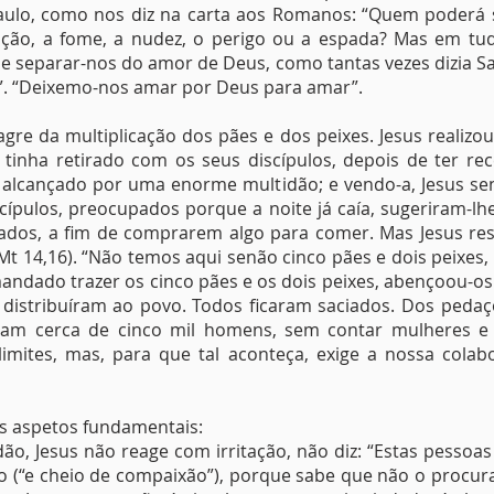
Paulo, como nos diz na carta aos Romanos: “Quem poderá 
guição, a fome, a nudez, o perigo ou a espada? Mas em tu
 separar-nos do amor de Deus, como tantas vezes dizia Sa
ta”. “Deixemo-nos amar por Deus para amar”.
gre da multiplicação dos pães e dos peixes. Jesus realizo
tinha retirado com os seus discípulos, depois de ter re
 e alcançado por uma enorme multidão; e vendo-a, Jesus se
scípulos, preocupados porque a noite já caía, sugeriram-l
dos, a fim de comprarem algo para comer. Mas Jesus res
Mt 14,16). “Não temos aqui senão cinco pães e dois peixes, 
 mandado trazer os cinco pães e os dois peixes, abençoou-os
os distribuíram ao povo. Todos ficaram saciados. Dos ped
am cerca de cinco mil homens, sem contar mulheres e 
mites, mas, para que tal aconteça, exige a nossa colab
ês aspetos fundamentais:
ão, Jesus não reage com irritação, não diz: “Estas pessoa
(“e cheio de compaixão”), porque sabe que não o procur