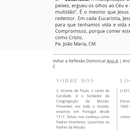
peixes, ergueu os olhos ao Céu e 
multidão”. É o mesmo que Jesus f
redentor. Em cada Eucaristia, Je
para que tenhamos vida e vida 
Compromisso, porque comer este Pã
como Cris
Pe. João Maria, CM
Voltar a Reflexão Dominical
Ano A
| Ano
C
SOBRE NÓS
LO
S. Vicente de Paulo, o santo da
(+351
Caridade, é o fundador da
Congregação da Missão.
Estra
Presentes em todo o mundo,
1600 
estamos em Portugal desde
1717. Talvez nos conheça como
comu
Padres Vicentinos, Lazaristas ou
Padres da Missão.