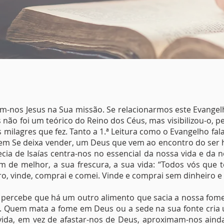
am-nos Jesus na Sua missão. Se relacionarmos este Evange
não foi um teórico do Reino dos Céus, mas visibilizou-o, p
milagres que fez. Tanto a 1.ª Leitura como o Evangelho fa
m Se deixa vender, um Deus que vem ao encontro do ser
ia de Isaías centra-nos no essencial da nossa vida e da
 de melhor, a sua frescura, a sua vida: “Todos vós que 
o, vinde, comprai e comei. Vinde e comprai sem dinheiro e 
ercebe que há um outro alimento que sacia a nossa fome:
). Quem mata a fome em Deus ou a sede na sua fonte cria
 vida, em vez de afastar-nos de Deus, aproximam-nos ain