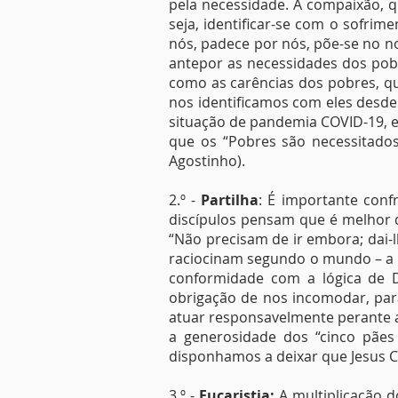
pela necessidade. A compaixão, q
seja, identificar-se com o sofrim
nós, padece por nós, põe-se no no
antepor as necessidades dos pobr
como as carências dos pobres, q
nos identificamos com eles desde 
situação de pandemia COVID-19, e
que os “Pobres são necessitados
Agostinho).
2.º -
Partilha
: É importante conf
discípulos pensam que é melhor d
“Não precisam de ir embora; dai-l
raciocinam segundo o mundo – a l
conformidade com a lógica de De
obrigação de nos incomodar, para
atuar responsavelmente perante 
a generosidade dos “cinco pães 
disponhamos a deixar que Jesus Cr
3.º -
Eucaristia:
A multiplicação d