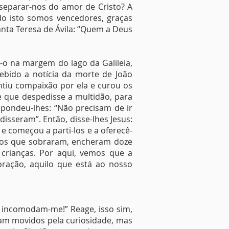
separar-nos do amor de Cristo? A
do isto somos vencedores, graças
nta Teresa de Ávila: “Quem a Deus
u-o na margem do lago da Galileia,
cebido a notícia da morte de João
ntiu compaixão por ela e curou os
he que despedisse a multidão, para
pondeu-lhes: “Não precisam de ir
disseram”. Então, disse-lhes Jesus:
 e começou a parti-los e a oferecê-
aços que sobraram, encheram doze
crianças. Por aqui, vemos que a
oração, aquilo que está ao nosso
s incomodam-me!” Reage, isso sim,
am movidos pela curiosidade, mas