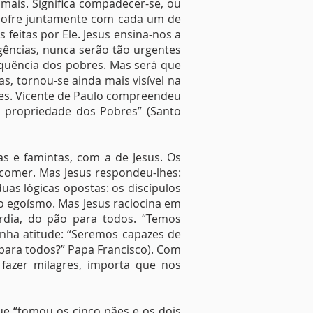
 mais. Significa compadecer-se, ou
s: sofre juntamente com cada um de
feitas por Ele. Jesus ensina-nos a
gências, nunca serão tão urgentes
quência dos pobres. Mas será que
s, tornou-se ainda mais visível na
tes. Vicente de Paulo compreendeu
é propriedade dos Pobres” (Santo
as e famintas, com a de Jesus. Os
 comer. Mas Jesus respondeu-lhes:
uas lógicas opostas: os discípulos
 o egoísmo. Mas Jesus raciocina em
órdia, do pão para todos. “Temos
minha atitude: “Seremos capazes de
ara todos?” Papa Francisco). Com
 fazer milagres, importa que nos
que “tomou os cinco pães e os dois