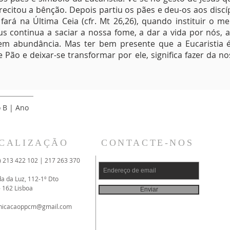
recitou a bênção. Depois partiu os pães e deu-os aos discí
ará na Última Ceia (cfr. Mt 26,26), quando instituir o me
sus continua a saciar a nossa fome, a dar a vida por nós,
em abundância. Mas ter bem presente que a Eucaristia 
o e deixar-se transformar por ele, significa fazer da nos
to.
 B | Ano
CALIZAÇÃO
CONTACTE-NOS
) 213 422 102 | 217 263 370
da da Luz, 112-1º Dto
- 162 Lisboa
Enviar
nicacaoppcm@gmail.com