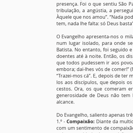
presença. Foi o que sentiu São 
tribulação, a angústia, a perse
Àquele que nos amou”. “Nada pode
tem, nada lhe falta: só Deus bas
O Evangelho apresenta-nos o mila
num lugar isolado, para onde se 
Batista. No entanto, foi seguido
doentes até à noite. Então, os di
que todos pudessem ir aos povoa
embora; dai-lhes vós de comer!” (
“Trazei-mos cá”. E, depois de ter
los aos discípulos, que depois 
cestos. Ora, os que comeram er
generosidade de Deus não tem li
alcance.
Do Evangelho, saliento apenas tr
1.º -
Compaixão:
Diante da multid
com um sentimento de compaixão 