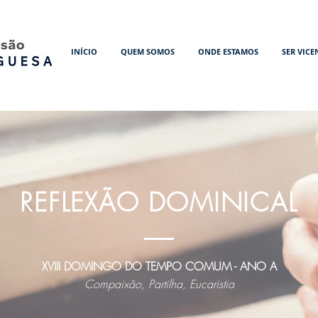
INÍCIO
QUEM SOMOS
ONDE ESTAMOS
SER VICE
REFLEXÃO DOMINICAL
XVIII DOMINGO DO TEMPO COMUM - ANO A
Compaixão, Partilha, Eucaristia